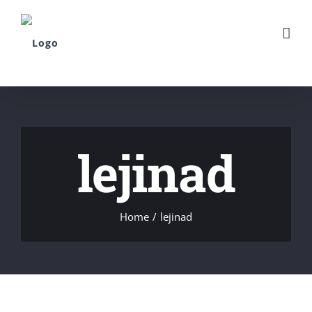
Skip
to
content
lejinad
Home
/
lejinad