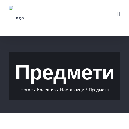
Skip
to
content
Предмети
Home
/
Колектив
/
Наставници
/
Предмети