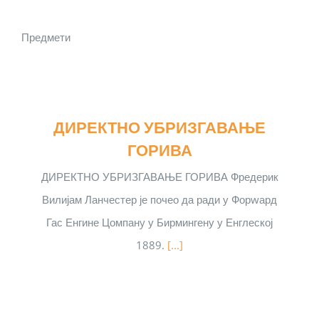
Предмети
ДИРЕКТНО УБРИЗГАВАЊЕ
ГОРИВА
ДИРЕКТНО УБРИЗГАВАЊЕ ГОРИВА Фредерик
Вилијам Ланчестер је почео да ради у Форwард
Гас Енгине Цомпанy у Бирмингену у Енглеској
1889.
[...]