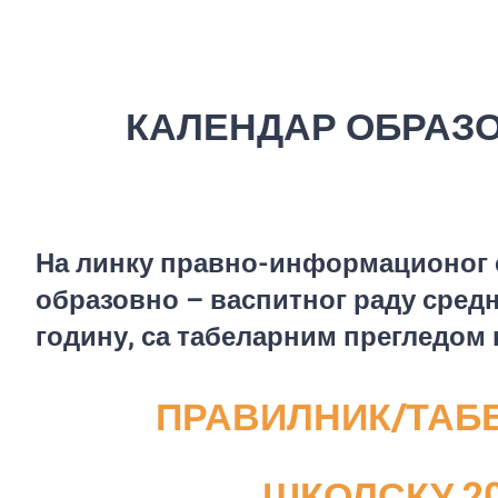
КАЛЕНДАР ОБРАЗ
На линку правно-информационог с
образовно – васпитног раду средњ
годину, са табеларним прегледом 
ПРАВИЛНИК/ТАБ
ШКОЛСКУ 20