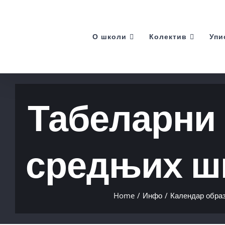
Skip
to
О школи
Колектив
Упи
content
Табеларни 
средњих шк
Home
/
Инфо
/
Календар образ