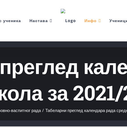
с ученика
Настава
Инфо
Учениц
преглед кал
ола за 2021/
овно-васпитног рада
/
Табеларни преглед календара рада сред