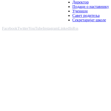
Директор
Подаци о наставнику
Ученици
Савет родитеља
Секретаријат школе
Facebook
Twitter
YouTube
Instagram
LinkedIn
Rss