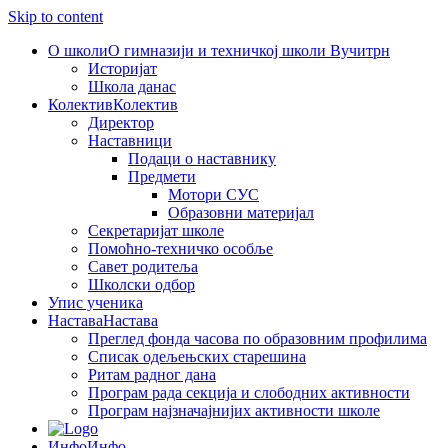
Skip to content
О школи
О гимназији и техничкој школи Вучитрн
Историјат
Школа данас
Колектив
Колектив
Директор
Наставници
Подаци о наставнику
Предмети
Мотори СУС
Образовни материјал
Секретаријат школе
Помоћно-техничко особље
Савет родитеља
Школски одбор
Упис ученика
Настава
Настава
Преглед фонда часова по образовним профилима
Списак одељењских старешина
Ритам радног дана
Програм рада секција и слободних активности
Програм најзначајнијих активности школе
Инфо
Инфо