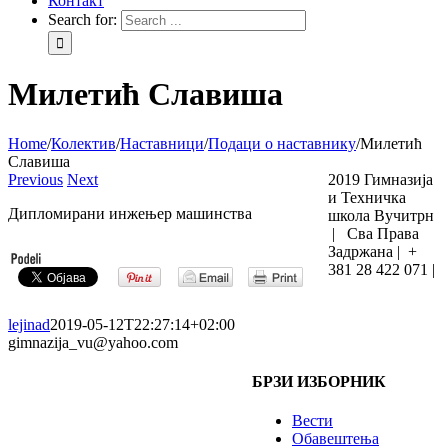
Контакт
Search for:
Милетић Славиша
Home
/
Колектив
/
Наставници
/
Подаци о наставнику
/
Милетић
Славиша
Previous
Next
2019 Гимназија
и Техничка
Дипломирани инжењер машинства
школа Вучитрн
| Сва Права
Задржана | +
381 28 422 071 |
lejinad
2019-05-12T22:27:14+02:00
gimnazija_vu@yahoo.com
БРЗИ ИЗБОРНИК
Вести
Обавештења