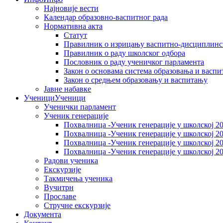
Најновије вести
Календар образовно-васпитног рада
Нормативна акта
Статут
Правилник о изрицању васпитно-дисциплинс
Правилник о раду школског одбора
Пословник о раду ученичког парламента
Закон о основама система образовања и васп
Закон о средњем образовању и васпитању
Јавне набавке
Ученици
Ученици
Ученички парламент
Ученик генерације
Пoхвалница -Ученик генерације у школској 20
Пoхвалница -Ученик генерације у школској 20
Пoхвалница -Ученик генерације у школској 20
Пoхвалница -Ученик генерације у школској 20
Радови ученика
Екскурзије
Такмичења ученика
Вучитрн
Прославе
Стручне екскурзије
Документа