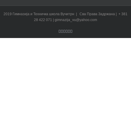
2019 Гимназија и Техничка школа Вучитрн | Сва Права Задржана | + 381
28 422 071 | gimnazija_vu@yahoo.com
Facebook
Twitter
YouTube
Instagram
LinkedIn
Rss