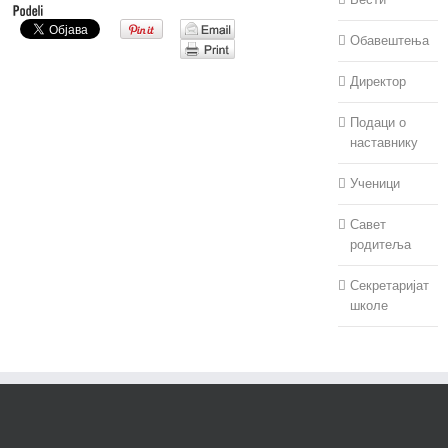
Обавештења
Директор
Подаци о
наставнику
Ученици
Савет
родитеља
Секретаријат
школе