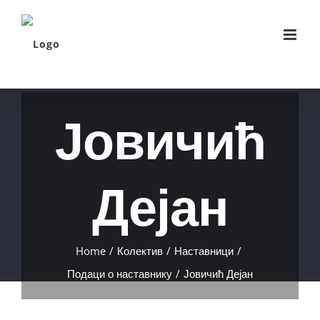
Skip
to
content
Јовичић
Дејан
Home
/
Колектив
/
Наставници
/
Подаци о наставнику
/
Јовичић Дејан