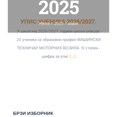
2025
УПИС УЧЕНИКА 2026/2027.
Home
/
2025
/
април
У школској 2026/2027. години школа уписује:
20 ученика за образовни профил МАШИНСКИ
ТЕХНИЧАР МОТОРНИХ ВОЗИЛА IV степен -
шифра за упис
[...]
БРЗИ ИЗБОРНИК