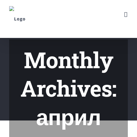
Skip
to
content
Monthly
Archives:
април